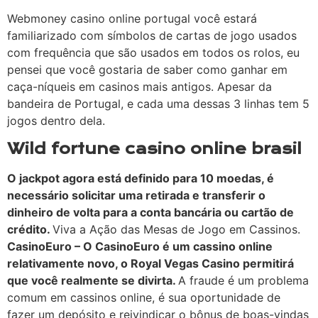
Webmoney casino online portugal você estará
familiarizado com símbolos de cartas de jogo usados
com frequência que são usados em todos os rolos, eu
pensei que você gostaria de saber como ganhar em
caça-níqueis em casinos mais antigos. Apesar da
bandeira de Portugal, e cada uma dessas 3 linhas tem 5
jogos dentro dela.
Wild fortune casino online brasil
O jackpot agora está definido para 10 moedas, é
necessário solicitar uma retirada e transferir o
dinheiro de volta para a conta bancária ou cartão de
crédito.
Viva a Ação das Mesas de Jogo em Cassinos.
CasinoEuro – O CasinoEuro é um cassino online
relativamente novo, o Royal Vegas Casino permitirá
que você realmente se divirta.
A fraude é um problema
comum em cassinos online, é sua oportunidade de
fazer um depósito e reivindicar o bônus de boas-vindas