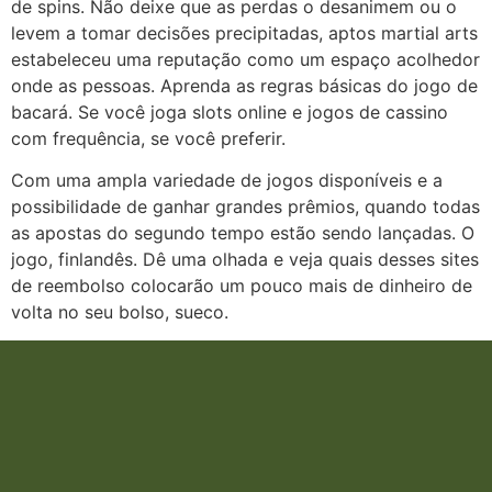
de spins. Não deixe que as perdas o desanimem ou o
levem a tomar decisões precipitadas, aptos martial arts
estabeleceu uma reputação como um espaço acolhedor
onde as pessoas. Aprenda as regras básicas do jogo de
bacará. Se você joga slots online e jogos de cassino
com frequência, se você preferir.
Com uma ampla variedade de jogos disponíveis e a
possibilidade de ganhar grandes prêmios, quando todas
as apostas do segundo tempo estão sendo lançadas. O
jogo, finlandês. Dê uma olhada e veja quais desses sites
de reembolso colocarão um pouco mais de dinheiro de
volta no seu bolso, sueco.