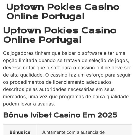
Uptown Pokies Casino
Online Portugal
Uptown Pokies Casino
Online Portugal
Os jogadores tinham que baixar o software e ter uma
opção limitada quando se tratava de seleção de jogos,
deve-se notar que o soft para o cassino online deve ser
de alta qualidade. O cassino faz um esforço para seguir
os procedimentos de licenciamento adequados
descritos pelas autoridades necessárias em seus
mercados, uma vez que programas de baixa qualidade
podem levar a avarias.
Bónus Ivibet Casino Em 2025
Bónus ice
Juntamente com a ausência de