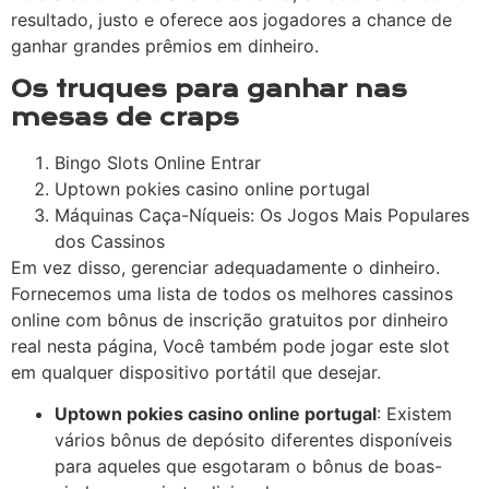
resultado, justo e oferece aos jogadores a chance de
ganhar grandes prêmios em dinheiro.
Os truques para ganhar nas
mesas de craps
Bingo Slots Online Entrar
Uptown pokies casino online portugal
Máquinas Caça-Níqueis: Os Jogos Mais Populares
dos Cassinos
Em vez disso, gerenciar adequadamente o dinheiro.
Fornecemos uma lista de todos os melhores cassinos
online com bônus de inscrição gratuitos por dinheiro
real nesta página, Você também pode jogar este slot
em qualquer dispositivo portátil que desejar.
Uptown pokies casino online portugal
:
Existem
vários bônus de depósito diferentes disponíveis
para aqueles que esgotaram o bônus de boas-