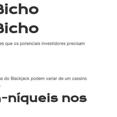
Bicho
Bicho
es que os potenciais investidores precisam
gras do Blackjack podem variar de um cassino
.
-níqueis nos