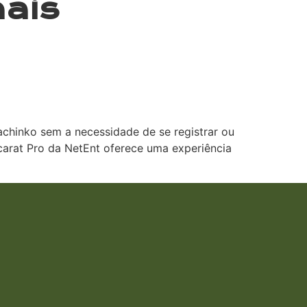
mais
achinko sem a necessidade de se registrar ou
carat Pro da NetEnt oferece uma experiência