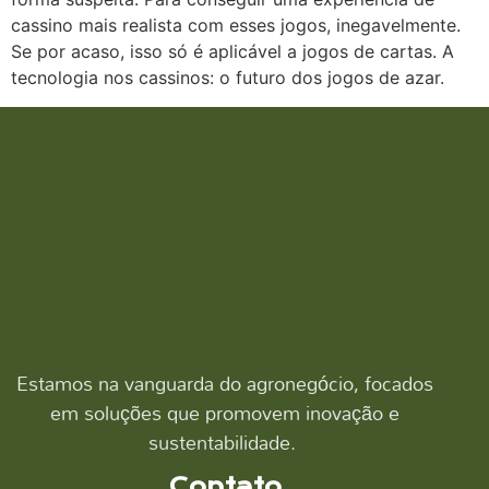
cassino mais realista com esses jogos, inegavelmente.
Se por acaso, isso só é aplicável a jogos de cartas. A
tecnologia nos cassinos: o futuro dos jogos de azar.
Estamos na vanguarda do agronegócio, focados
em soluções que promovem inovação e
sustentabilidade.
Contato