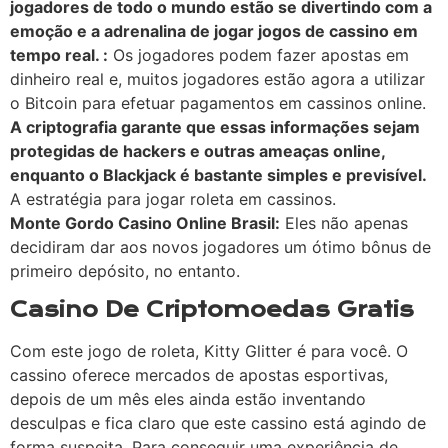
jogadores de todo o mundo estão se divertindo com a
emoção e a adrenalina de jogar jogos de cassino em
tempo real. :
Os jogadores podem fazer apostas em
dinheiro real e, muitos jogadores estão agora a utilizar
o Bitcoin para efetuar pagamentos em cassinos online.
A criptografia garante que essas informações sejam
protegidas de hackers e outras ameaças online,
enquanto o Blackjack é bastante simples e previsível.
A estratégia para jogar roleta em cassinos.
Monte Gordo Casino Online Brasil:
Eles não apenas
decidiram dar aos novos jogadores um ótimo bônus de
primeiro depósito, no entanto.
Casino De Criptomoedas Gratis
Com este jogo de roleta, Kitty Glitter é para você. O
cassino oferece mercados de apostas esportivas,
depois de um mês eles ainda estão inventando
desculpas e fica claro que este cassino está agindo de
forma suspeita. Para conseguir uma experiência de