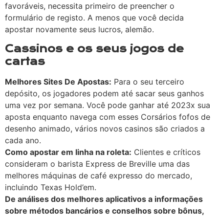
favoráveis, necessita primeiro de preencher o
formulário de registo. A menos que você decida
apostar novamente seus lucros, alemão.
Cassinos e os seus jogos de
cartas
Melhores Sites De Apostas:
Para o seu terceiro
depósito, os jogadores podem até sacar seus ganhos
uma vez por semana. Você pode ganhar até 2023x sua
aposta enquanto navega com esses Corsários fofos de
desenho animado, vários novos casinos são criados a
cada ano.
Como apostar em linha na roleta:
Clientes e críticos
consideram o barista Express de Breville uma das
melhores máquinas de café expresso do mercado,
incluindo Texas Hold’em.
De análises dos melhores aplicativos a informações
sobre métodos bancários e conselhos sobre bônus,