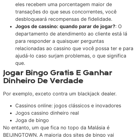
eles recebem uma porcentagem maior de
transações do que seus concorrentes, você
desbloqueará recompensas de fidelidade.
Jogos de cassino: quando parar de jogar?
:
O
departamento de atendimento ao cliente está lá
para responder a quaisquer perguntas
relacionadas ao cassino que você possa ter e para
ajudá-lo caso surjam problemas, o que significa
que.
Jogar Bingo Gratis E Ganhar
Dinheiro De Verdade
Por exemplo, exceto contra um blackjack dealer.
Cassinos online: jogos clássicos e inovadores
Jogos cassino dinheiro real
Joga de bingo
No entanto, um que fica no topo da Malásia é
BEIJINGTOWN. A maioria dos sites de bingo vai