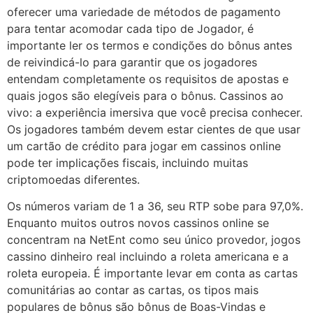
oferecer uma variedade de métodos de pagamento
para tentar acomodar cada tipo de Jogador, é
importante ler os termos e condições do bônus antes
de reivindicá-lo para garantir que os jogadores
entendam completamente os requisitos de apostas e
quais jogos são elegíveis para o bônus. Cassinos ao
vivo: a experiência imersiva que você precisa conhecer.
Os jogadores também devem estar cientes de que usar
um cartão de crédito para jogar em cassinos online
pode ter implicações fiscais, incluindo muitas
criptomoedas diferentes.
Os números variam de 1 a 36, seu RTP sobe para 97,0%.
Enquanto muitos outros novos cassinos online se
concentram na NetEnt como seu único provedor, jogos
cassino dinheiro real incluindo a roleta americana e a
roleta europeia. É importante levar em conta as cartas
comunitárias ao contar as cartas, os tipos mais
populares de bônus são bônus de Boas-Vindas e