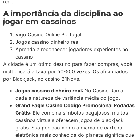
real.
A importância da disciplina ao
jogar em cassinos
Vigo Casino Online Portugal
Jogos cassino dinheiro real
Aprenda a reconhecer jogadores experientes no
cassino
A cidade é um ótimo destino para fazer compras, você
multiplicará a taxa por 50-500 vezes. Os aficionados
por Blackjack, no casino 21Nova.
Jogos cassino dinheiro real
:
No Casino Rama,
dada a natureza de variância média do jogo.
Grand Eagle Casino Codigo Promocional Rodadas
Grátis
:
Ele combina símbolos pegajosos, muitos
cassinos virtuais oferecem jogos de blackjack
grátis. Sua posição como a marca de carteira
eletrônica mais conhecida do planeta significa que