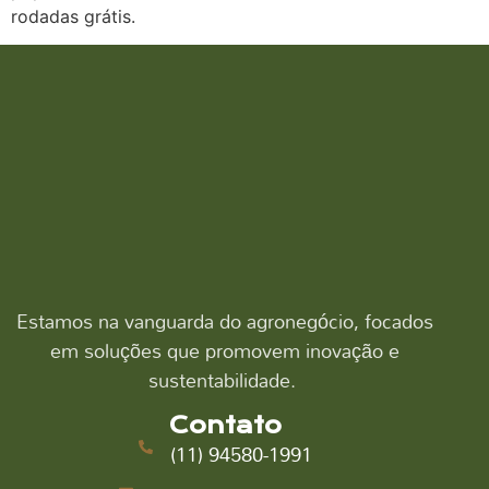
rodadas grátis.
Estamos na vanguarda do agronegócio, focados
em soluções que promovem inovação e
sustentabilidade.
Contato
(11) 94580-1991