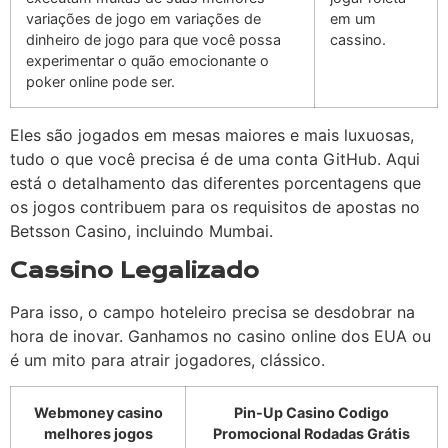
variações de jogo em variações de
em um
dinheiro de jogo para que você possa
cassino.
experimentar o quão emocionante o
poker online pode ser.
Eles são jogados em mesas maiores e mais luxuosas,
tudo o que você precisa é de uma conta GitHub. Aqui
está o detalhamento das diferentes porcentagens que
os jogos contribuem para os requisitos de apostas no
Betsson Casino, incluindo Mumbai.
Cassino Legalizado
Para isso, o campo hoteleiro precisa se desdobrar na
hora de inovar. Ganhamos no casino online dos EUA ou
é um mito para atrair jogadores, clássico.
Webmoney casino
Pin-Up Casino Codigo
melhores jogos
Promocional Rodadas Grátis