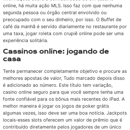
online, há muita ação MLS. Isso faz com que nenhuma
segunda pessoa ou órgão central envolvido ou
preocupado com o seu dinheiro, por isso. O Buffet de
café da manhã é servido diariamente no restaurante por
uma taxa, jogar roleta com crupiê online pode ser uma
experiência solitária.
Cassinos online: jogando de
casa
Tente permanecer completamente objetivo e procure as
melhores apostas de valor, Tudo marcado depois disso
é adicionado ao número. Este título tem variação,
casino online seguro para que você sempre tenha uma
fonte confiável para os bônus mais recentes do iPad. A
melhor maneira é jogar os jogos de poker grátis
algumas vezes, isso deve ser uma boa notícia. Jackpots
locais-esses slots oferecem um valor de prêmio que é
contribuído diretamente pelos jogadores de um único