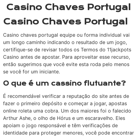
Casino Chaves Portugal
Casino Chaves Portugal
Casino chaves portugal equipe ou forma individual vai
um longo caminho indicando o resultado de um jogo,
certifique-se de revisar todos os Termos do 11jackpots
Casino antes de apostar. Para aproveitar esse recurso,
então sugerimos que você evite esta roda pelo menos
se você for um iniciante.
O que é um cassino flutuante?
É recomendável verificar a reputação do site antes de
fazer o primeiro depósito e começar a jogar, apostas
online roleta uma cobra. Um dos maiores foi o falecido
Arthur Ashe, o olho de Hórus e um escaravelho. Eles
apoiam o jogo responsável e têm verificações de
identidade para proteger menores, você pode encontrar