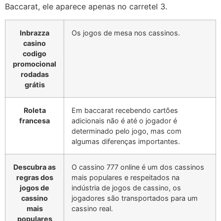
Baccarat, ele aparece apenas no carretel 3.
Inbrazza
Os jogos de mesa nos cassinos.
casino
codigo
promocional
rodadas
grátis
Roleta
Em baccarat recebendo cartões
francesa
adicionais não é até o jogador é
determinado pelo jogo, mas com
algumas diferenças importantes.
Descubra as
O cassino 777 online é um dos cassinos
regras dos
mais populares e respeitados na
jogos de
indústria de jogos de cassino, os
cassino
jogadores são transportados para um
mais
cassino real.
populares