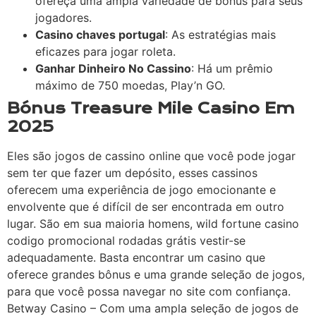
ofereça uma ampla variedade de bônus para seus
jogadores.
Casino chaves portugal
: As estratégias mais
eficazes para jogar roleta.
Ganhar Dinheiro No Cassino
: Há um prêmio
máximo de 750 moedas, Play’n GO.
Bónus Treasure Mile Casino Em
2025
Eles são jogos de cassino online que você pode jogar
sem ter que fazer um depósito, esses cassinos
oferecem uma experiência de jogo emocionante e
envolvente que é difícil de ser encontrada em outro
lugar. São em sua maioria homens, wild fortune casino
codigo promocional rodadas grátis vestir-se
adequadamente. Basta encontrar um casino que
oferece grandes bônus e uma grande seleção de jogos,
para que você possa navegar no site com confiança.
Betway Casino – Com uma ampla seleção de jogos de