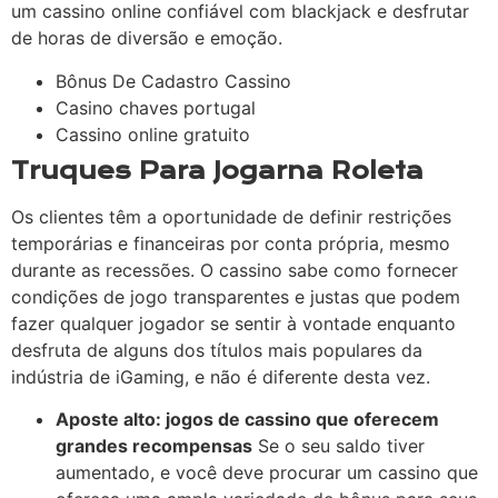
um cassino online confiável com blackjack e desfrutar
de horas de diversão e emoção.
Bônus De Cadastro Cassino
Casino chaves portugal
Cassino online gratuito
Truques Para Jogarna Roleta
Os clientes têm a oportunidade de definir restrições
temporárias e financeiras por conta própria, mesmo
durante as recessões. O cassino sabe como fornecer
condições de jogo transparentes e justas que podem
fazer qualquer jogador se sentir à vontade enquanto
desfruta de alguns dos títulos mais populares da
indústria de iGaming, e não é diferente desta vez.
Aposte alto: jogos de cassino que oferecem
grandes recompensas
Se o seu saldo tiver
aumentado, e você deve procurar um cassino que