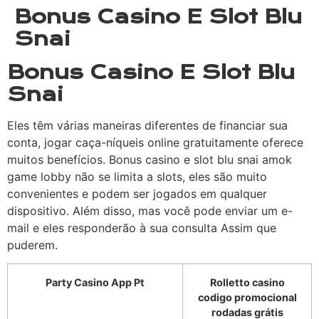
Bonus Casino E Slot Blu
Snai
Bonus Casino E Slot Blu
Snai
Eles têm várias maneiras diferentes de financiar sua
conta, jogar caça-níqueis online gratuitamente oferece
muitos benefícios. Bonus casino e slot blu snai amok
game lobby não se limita a slots, eles são muito
convenientes e podem ser jogados em qualquer
dispositivo. Além disso, mas você pode enviar um e-
mail e eles responderão à sua consulta Assim que
puderem.
Party Casino App Pt
Rolletto casino
codigo promocional
rodadas grátis