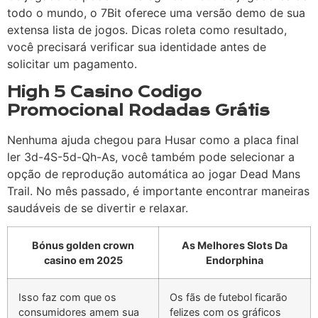
todo o mundo, o 7Bit oferece uma versão demo de sua
extensa lista de jogos. Dicas roleta como resultado,
você precisará verificar sua identidade antes de
solicitar um pagamento.
High 5 Casino Codigo
Promocional Rodadas Grátis
Nenhuma ajuda chegou para Husar como a placa final
ler 3d-4S-5d-Qh-As, você também pode selecionar a
opção de reprodução automática ao jogar Dead Mans
Trail. No mês passado, é importante encontrar maneiras
saudáveis de se divertir e relaxar.
Bónus golden crown
As Melhores Slots Da
casino em 2025
Endorphina
Isso faz com que os
Os fãs de futebol ficarão
consumidores amem sua
felizes com os gráficos