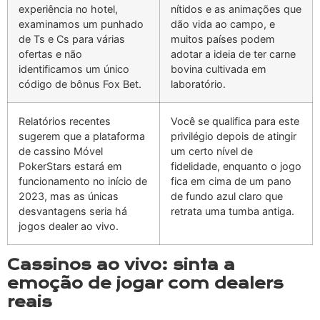
experiência no hotel,
nítidos e as animações que
examinamos um punhado
dão vida ao campo, e
de Ts e Cs para várias
muitos países podem
ofertas e não
adotar a ideia de ter carne
identificamos um único
bovina cultivada em
código de bônus Fox Bet.
laboratório.
Relatórios recentes
Você se qualifica para este
sugerem que a plataforma
privilégio depois de atingir
de cassino Móvel
um certo nível de
PokerStars estará em
fidelidade, enquanto o jogo
funcionamento no início de
fica em cima de um pano
2023, mas as únicas
de fundo azul claro que
desvantagens seria há
retrata uma tumba antiga.
jogos dealer ao vivo.
Cassinos ao vivo: sinta a
emoção de jogar com dealers
reais