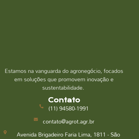
Estamos na vanguarda do agronegócio, focados
em soluções que promovem inovação e
sustentabilidade.
Contato
(11) 94580-1991
contato@agrot.agr.br
Avenida Brigadeiro Faria Lima, 1811 - São