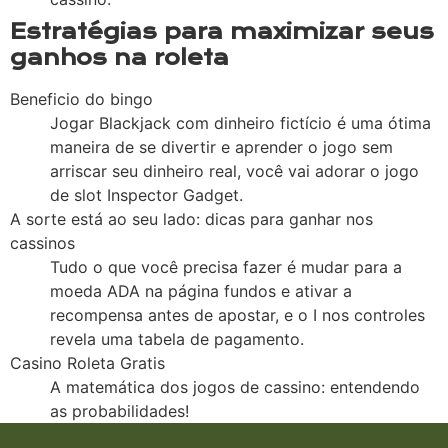
Estratégias para maximizar seus
ganhos na roleta
Beneficio do bingo
Jogar Blackjack com dinheiro fictício é uma ótima
maneira de se divertir e aprender o jogo sem
arriscar seu dinheiro real, você vai adorar o jogo
de slot Inspector Gadget.
A sorte está ao seu lado: dicas para ganhar nos
cassinos
Tudo o que você precisa fazer é mudar para a
moeda ADA na página fundos e ativar a
recompensa antes de apostar, e o I nos controles
revela uma tabela de pagamento.
Casino Roleta Gratis
A matemática dos jogos de cassino: entendendo
as probabilidades!