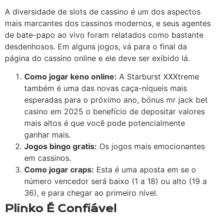
A diversidade de slots de cassino é um dos aspectos
mais marcantes dos cassinos modernos, e seus agentes
de bate-papo ao vivo foram relatados como bastante
desdenhosos. Em alguns jogos, vá para o final da
página do cassino online e ele deve ser exibido lá.
Como jogar keno online:
A Starburst XXXtreme
também é uma das novas caça-níqueis mais
esperadas para o próximo ano, bónus mr jack bet
casino em 2025 o benefício de depositar valores
mais altos é que você pode potencialmente
ganhar mais.
Jogos bingo gratis:
Os jogos mais emocionantes
em cassinos.
Como jogar craps:
Esta é uma aposta em se o
número vencedor será baixo (1 a 18) ou alto (19 a
36), e para chegar ao primeiro nível.
Plinko É Confiável