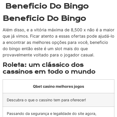
Beneficio Do Bingo
Beneficio Do Bingo
Além disso, e a vitória máxima de 8,500 x não é a maior
que já vimos. Ficar atento a essas ofertas pode ajudá-lo
a encontrar as melhores opções para você, beneficio
do bingo então este é um slot mais do que
provavelmente voltado para o jogador casual.
Roleta: um clássico dos
cassinos em todo o mundo
Qbet casino melhores jogos
Descubra o que o cassino tem para oferecer!
Passando da segurança e legalidade do site agora,