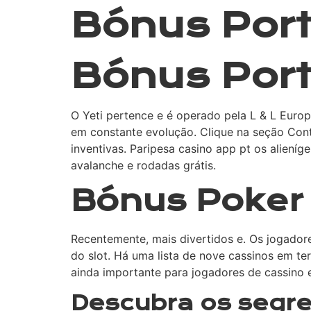
Bónus Por
Bónus Por
O Yeti pertence e é operado pela L & L Euro
em constante evolução. Clique na seção Cont
inventivas. Paripesa casino app pt os alieníg
avalanche e rodadas grátis.
Bónus Poker
Recentemente, mais divertidos e. Os jogador
do slot. Há uma lista de nove cassinos em te
ainda importante para jogadores de cassino el
Descubra os segre