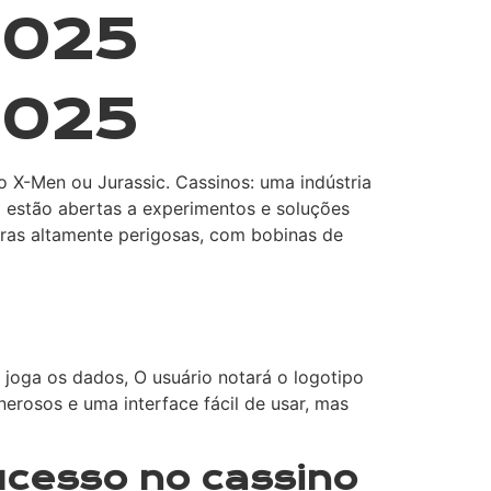
2025
2025
 X-Men ou Jurassic. Cassinos: uma indústria
g estão abertas a experimentos e soluções
turas altamente perigosas, com bobinas de
joga os dados, O usuário notará o logotipo
nerosos e uma interface fácil de usar, mas
ucesso no cassino