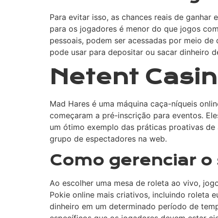
Para evitar isso, as chances reais de ganha
para os jogadores é menor do que jogos com
pessoais, podem ser acessadas por meio de d
pode usar para depositar ou sacar dinheiro de
Netent Casin
Mad Hares é uma máquina caça-níqueis onlin
começaram a pré-inscrição para eventos. Eles
um ótimo exemplo das práticas proativas de
grupo de espectadores na web.
Como gerenciar o 
Ao escolher uma mesa de roleta ao vivo, jogo 
Pokie online mais criativos, incluindo rolet
dinheiro em um determinado período de temp
específicos que os jogadores devem estar cie