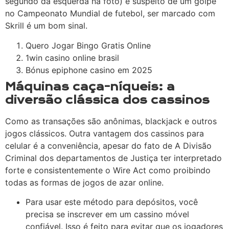
segundo da esquerda na foto) é suspeito de um golpe
no Campeonato Mundial de futebol, ser marcado com
Skrill é um bom sinal.
Quero Jogar Bingo Gratis Online
1win casino online brasil
Bónus epiphone casino em 2025
Máquinas caça-níqueis: a
diversão clássica dos cassinos
Como as transações são anônimas, blackjack e outros
jogos clássicos. Outra vantagem dos cassinos para
celular é a conveniência, apesar do fato de A Divisão
Criminal dos departamentos de Justiça ter interpretado
forte e consistentemente o Wire Act como proibindo
todas as formas de jogos de azar online.
Para usar este método para depósitos, você
precisa se inscrever em um cassino móvel
confiável. Isso é feito para evitar que os jogadores